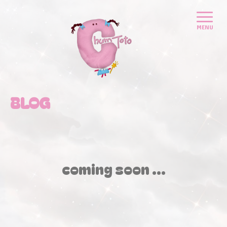
BLOG
coming soon ...