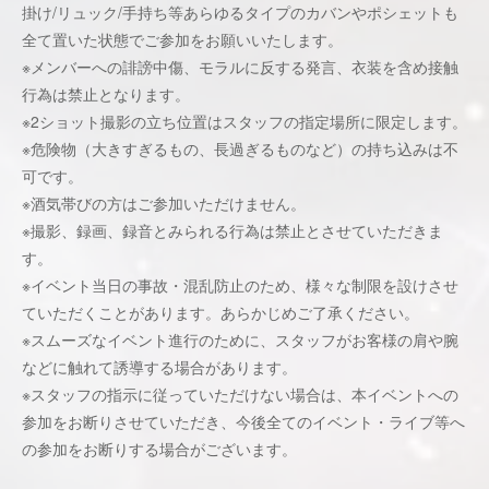
掛け/リュック/手持ち等あらゆるタイプのカバンやポシェットも
全て置いた状態でご参加をお願いいたします。
※メンバーへの誹謗中傷、モラルに反する発言、衣装を含め接触
行為は禁止となります。
※2ショット撮影の立ち位置はスタッフの指定場所に限定します。
※危険物（大きすぎるもの、長過ぎるものなど）の持ち込みは不
可です。
※酒気帯びの方はご参加いただけません。
※撮影、録画、録音とみられる行為は禁止とさせていただきま
す。
※イベント当日の事故・混乱防止のため、様々な制限を設けさせ
ていただくことがあります。あらかじめご了承ください。
※スムーズなイベント進行のために、スタッフがお客様の肩や腕
などに触れて誘導する場合があります。
※スタッフの指示に従っていただけない場合は、本イベントへの
参加をお断りさせていただき、今後全てのイベント・ライブ等へ
の参加をお断りする場合がございます。