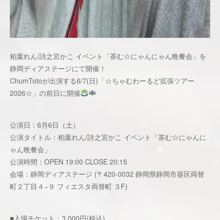
柏葉れん/詩之宮かこ イベント「茶む☆にゃんにゃん晩餐会」を
静岡ディアステージにて開催！
ChumTotoが出演する6/7(日)「☆ちゃむわーるど拡張ツアー
2026☆」の前日に開催
公演日：6月6日（土）
公演タイトル：柏葉れん/詩之宮かこ イベント「茶む☆にゃんに
ゃん晩餐会」
公演時間：OPEN 19:00 CLOSE 20:15
会場：静岡ディアステージ (〒420-0032 静岡県静岡市葵区両替
町２丁目４−９ フィエスタ両替町 ３F)
■入場チケット：3,000円(税込)