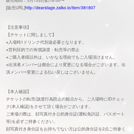
販売期間：5月15日(金)18:00〜
[販売URL]
http://dearstage.zaiko.io/item/381807
【注意事項】
【チケットに関しまして】
※入場時1ドリンク代別途必要となります。
※営利目的での有償譲渡・転売等の禁止
※ご購入者様以外は、いかなる理由でもご入場頂けません。
※出演者メンバーは都合により変更になる場合がございます。出
演メンバー変更による払い戻しはございません。
【本人確認】
チケットの転売/譲渡行為防止の観点から、ご入場時にIDチェッ
ク(本人確認)をさせて頂く場合がございます。
ご来場の際は、顔写真付き公的身分証(運転免許証、パスポート
等)を必ずご持参ください。
顔写真付き身分証をお持ちでない方は公的身分証を2点ご持参く