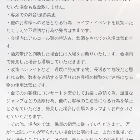
だいた場合も返金致しません。
・客席での録音/撮影禁止
・他のお客様への迷惑となる行為、ライブ・イベントを観覧いた
だくうえで不適切な行為や発言は禁止です。
・会場内にアルコール類の持込み、飲酒をされての入場は禁止で
す。
・酒気帯びと判断した場合には入場をお断りいたします。会場内
で発見した場合も退場していただきます。
・改造ペンライトなど、過度に発光する物、長過ぎて危険だと思
われる物、数本を連結する等周りのお客様の観覧のご迷惑になる
物の使用は禁止です。
・全てのお客様にコンサートを安心してお楽しみ頂く為、過度な
ジャンプなどの危険行為、他のお客様のご迷惑になる行為を禁止
とさせていただき、発見した場合は会場スタッフよりお声がけさ
せていただきます。
・その他、場内外では、係員の指示に従っていただきます。 万
が一上記ルールが守られない場合は公演の中止、または退場いた
だく場合もございます。その際、チケット代などの返金対応は一