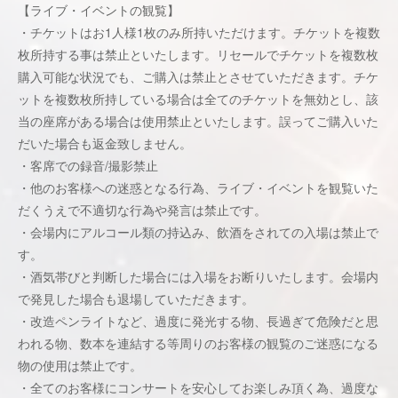
【ライブ・イベントの観覧】
・チケットはお1人様1枚のみ所持いただけます。チケットを複数
枚所持する事は禁止といたします。リセールでチケットを複数枚
購入可能な状況でも、ご購入は禁止とさせていただきます。チケ
ットを複数枚所持している場合は全てのチケットを無効とし、該
当の座席がある場合は使用禁止といたします。誤ってご購入いた
だいた場合も返金致しません。
・客席での録音/撮影禁止
・他のお客様への迷惑となる行為、ライブ・イベントを観覧いた
だくうえで不適切な行為や発言は禁止です。
・会場内にアルコール類の持込み、飲酒をされての入場は禁止で
す。
・酒気帯びと判断した場合には入場をお断りいたします。会場内
で発見した場合も退場していただきます。
・改造ペンライトなど、過度に発光する物、長過ぎて危険だと思
われる物、数本を連結する等周りのお客様の観覧のご迷惑になる
物の使用は禁止です。
・全てのお客様にコンサートを安心してお楽しみ頂く為、過度な