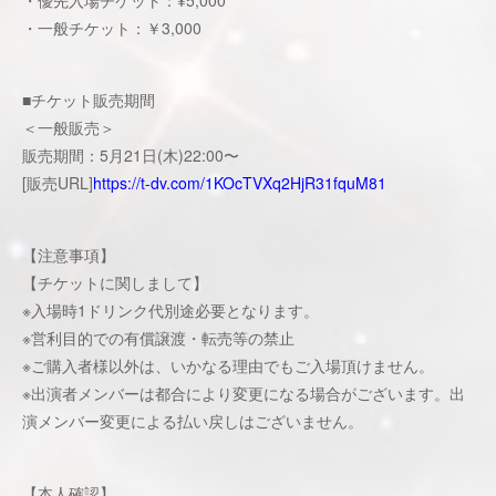
・優先入場チケット：¥5,000
・一般チケット：￥3,000
■チケット販売期間
＜一般販売＞
販売期間：5月21日(木)22:00〜
[販売URL]
https://t-dv.com/1KOcTVXq2HjR31fquM81
【注意事項】
【チケットに関しまして】
※入場時1ドリンク代別途必要となります。
※営利目的での有償譲渡・転売等の禁止
※ご購入者様以外は、いかなる理由でもご入場頂けません。
※出演者メンバーは都合により変更になる場合がございます。出
演メンバー変更による払い戻しはございません。
【本人確認】