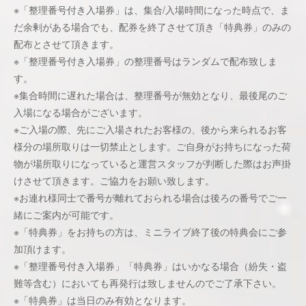
※「整理番号付き入場券」は、集合/入場時間になった時点で、ま
だ余剰がある場合でも、配券を終了させて頂き「特典券」のみの
配布とさせて頂きます。
※「整理番号付き入場券」の整理番号はランダムで配布致しま
す。
※集合時間に遅れた場合は、整理番号が無効となり、最後尾のご
入場になる場合がございます。
※ご入場の際、先にご入場されたお客様の、後から来られるお客
様分の場所取りは一切禁止とします。ご自身がお持ちになった荷
物が場所取りになっていると運営スタッフが判断した際はお声掛
けさせて頂きます。ご協力をお願い致します。
※お連れ様同士で番号が離れておられる場合は後ろの番号でご一
緒にご案内が可能です。
※「特典券」をお持ちの方は、ミニライブ終了後の特典会にご参
加頂けます。
※「整理番号付き入場券」「特典券」はいかなる場合（紛失・盗
難等含む）においても再発行は致しませんのでご了承下さい。
※「特典券」は当日のみ有効となります。