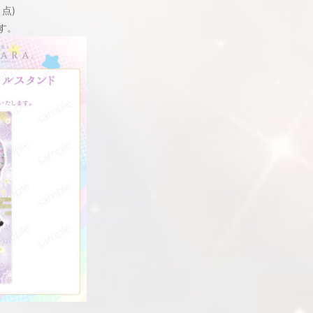
点)
す。