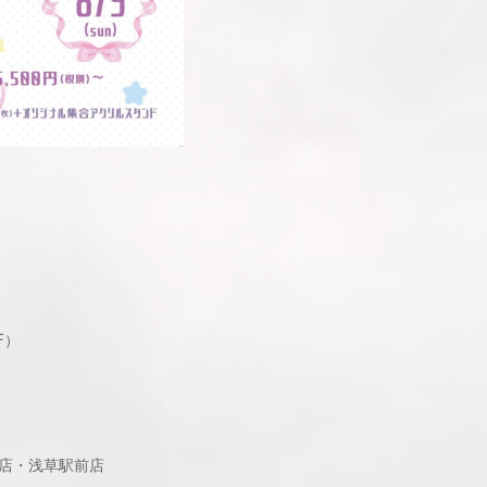
F）
本店・浅草駅前店