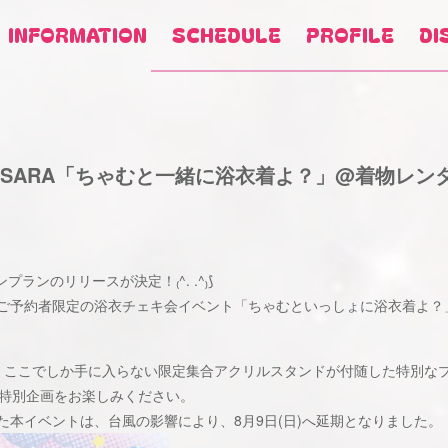
INFORMATION
SCHEDULE
PROFILE
DI
VASARA「ちゃむと一緒に浴衣着よ？」@着物レンタ
ランのリリースが決定！₍^. .^₎⟆
ご予約者限定の浴衣チェキ会イベント「ちゃむといっしょに浴衣着よ？
、ここでしか手に入らない限定集合アクリルスタンドが付随した特別な
RAの特別企画をお楽しみください。
した本イベントは、台風の影響により、8月9日(日)へ延期となりました。