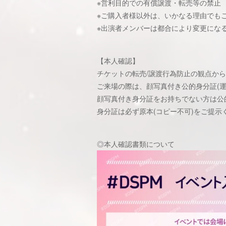
※営利目的での有償譲渡・転売等の禁止
※ご購入者様以外は、いかなる理由でも
※出演者メンバーは都合により変更にな
【本人確認】
チケットの転売/譲渡行為防止の観点から
ご来場の際は、顔写真付き公的身分証(
顔写真付き身分証をお持ちでない方は公
身分証は必ず原本(コピー不可)をご提示
◎本人確認書類について