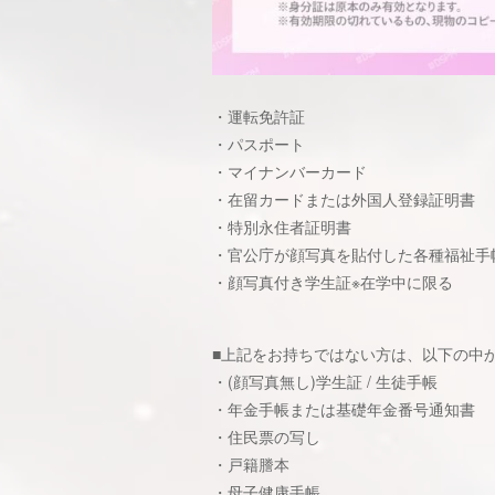
・運転免許証
・パスポート
・マイナンバーカード
・在留カードまたは外国人登録証明書
・特別永住者証明書
・官公庁が顔写真を貼付した各種福祉手
・顔写真付き学生証※在学中に限る
■上記をお持ちではない方は、以下の中
・(顔写真無し)学生証 / 生徒手帳
・年金手帳または基礎年金番号通知書
・住民票の写し
・戸籍謄本
・母子健康手帳