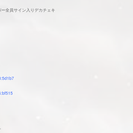
バー全員サイン入りデカチェキ
3:5d1b7
4:bf515
。