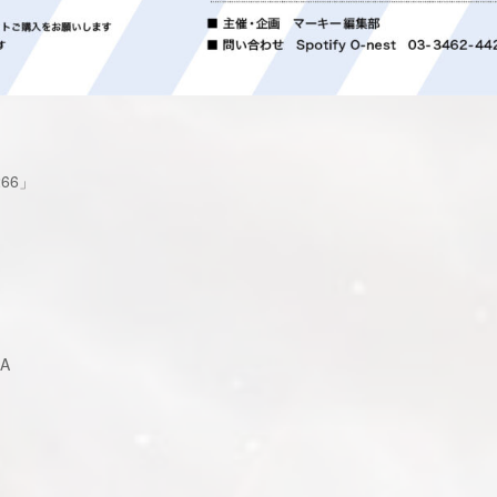
266」
A