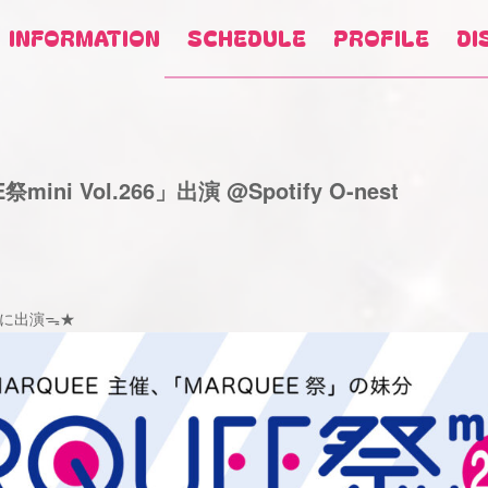
INFORMATION
SCHEDULE
PROFILE
DI
i Vol.266」出演 @Spotify O-nest
66」に出演ᯓ★