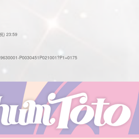
祝) 23:59
il/2029630001-P0030451P021001?P1=0175