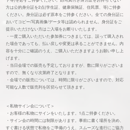
方は公的身分証を2点(学生証、健康保険証、住⺠票、等)ご持参
ください。身分証は必ず原本をご持参ください。全ての身分証に
おいてコピー/写真画像/データ等は認められません。身分証をご
提示いただけない方はご入場をお断りいたします。
・一度ご購入いただいた参加券につきましては、誤って購入され
た場合であっても、払い戻しや変更は承ることができません。内
容を十分にご確認のうえ、ご購入いただきますようお願い申し上
げます。
・当日会場での販売も予定しておりますが、数に限りがございま
すので、無くなり次第終了となります。
・会場での販売については、時間に限りがございますので、対応
可能な人数で販売列を区切らせて頂きます。
＜私物サイン会について＞
・お客様の私物にサインをいたします。1点ご持参ください。
・サイン会の時間には制限があります。事前に書く場所を決め、
すぐ書ける状態で私物をご準備のうえ、スムーズな進行にご協力