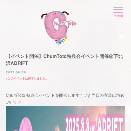
【イベント開催】ChumToto特典会イベント開催@下北
沢ADRIFT
2025.08.08
このイベントは終了しました。
ChumToto 特典会イベントを開催します₍^. .^₎⟆ 当日の衣装は浴衣
⋆𐙚₊˚⊹♡