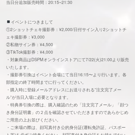
当日分追加販売時間：20:15~21:30
イベントにつきまして
①2ショットチェキ撮影券：¥2,000/日付サイン入り2ショットチ
ェキ撮影券：¥3,000
②私物サイン券：¥4,500
③TikTok撮影券：¥4,000
・対象商品はDSPMオンラインストアにて7/22(火)21:00より販売
いたします。
・撮影券引換はイベント会場にて当日16:15〜より行います。各
部指定の終了時間までに行ってください。
・購入時に登録メールアドレスにお送りされる”注文完了メー
ル”が当日入場に必要となります。
・特典券引換の際は、購入確認のため「注文完了メール」「顔つ
き身分証明書」の２点を確認させていただきますのであらかじめ
ご用意の上お並びください。
・ご来場の際は、顔写真付き公的身分証(運転免許証、パスポー
ト等)を必ずご持参ください。顔写真付き身分証をお持ちでない