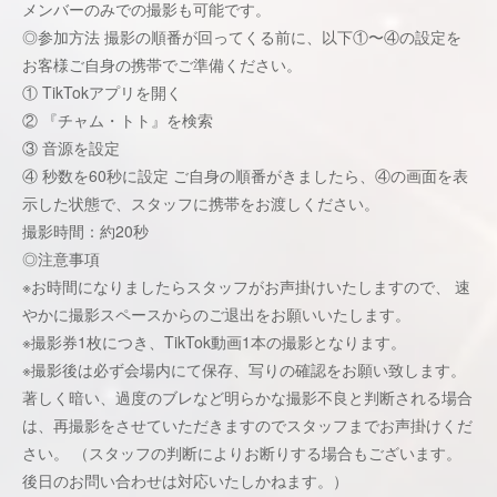
メンバーのみでの撮影も可能です。
◎参加方法 撮影の順番が回ってくる前に、以下①〜④の設定を
お客様ご自身の携帯でご準備ください。
① TikTokアプリを開く
② 『チャム・トト』を検索
③ 音源を設定
④ 秒数を60秒に設定 ご自身の順番がきましたら、④の画面を表
示した状態で、スタッフに携帯をお渡しください。
撮影時間：約20秒
◎注意事項
※お時間になりましたらスタッフがお声掛けいたしますので、 速
やかに撮影スペースからのご退出をお願いいたします。
※撮影券1枚につき、TikTok動画1本の撮影となります。
※撮影後は必ず会場内にて保存、写りの確認をお願い致します。
著しく暗い、過度のブレなど明らかな撮影不良と判断される場合
は、再撮影をさせていただきますのでスタッフまでお声掛けくだ
さい。 （スタッフの判断によりお断りする場合もございます。
後日のお問い合わせは対応いたしかねます。）