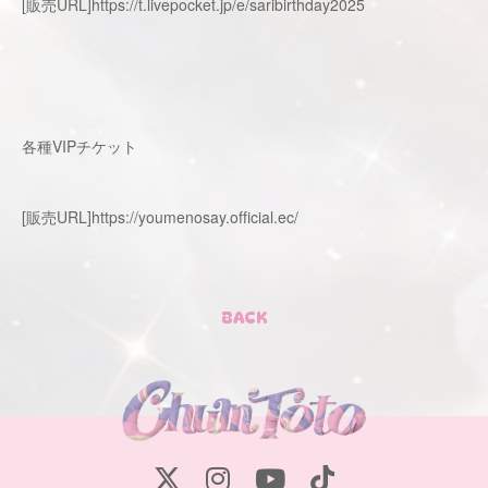
[販売URL]https://t.livepocket.jp/e/saribirthday2025
各種VIPチケット
[販売URL]
https://youmenosay.official.ec/
BACK