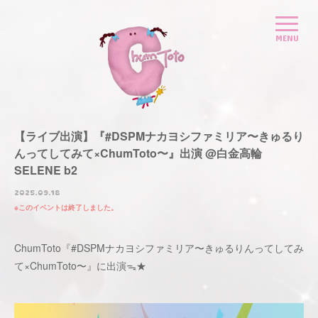
【ライブ出演】『#DSPMナカヨシファミリア〜きゅるり
んってしてみて×ChumToto〜』出演 @白金高輪
SELENE b2
2025.09.18
このイベントは終了しました。
ChumToto『#DSPMナカヨシファミリア〜きゅるりんってしてみ
て×ChumToto〜』に出演ᯓ★