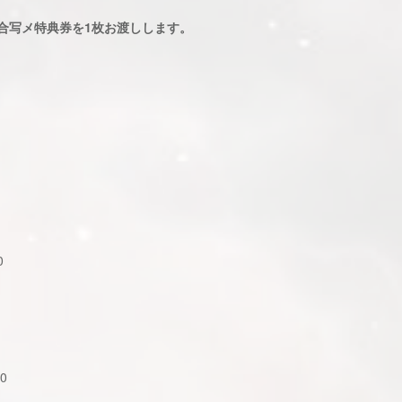
集合写メ特典券を1枚お渡しします。
0
0