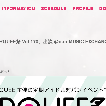
INFORMATION
SCHEDULE
PROFILE
DI
UEE祭 Vol.170」出演 @duo MUSIC EXCHAN
に出演ᯓ★