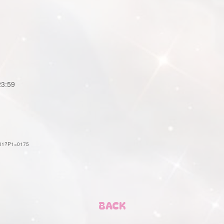
23:59
1001?P1=0175
BACK