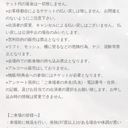
ケット代の返金は一切致しません。
※お客様都合によるチケットの払い戻しは致しません、お間違え
のないようにご注意下さい。
※出演者の変更、キャンセルによる払い戻しはございません。 払
い戻しは公演中止の場合のみいたします。
※営利目的の販売は禁止となります。
※リフト、モッシュ、柵に登るなどの危険行為、ヤジ、泥酔等禁
止となります。
※会場内での飲食物の持ち込み禁止となります。
※アルコール販売はしておりません。
※物販/特典会への参加にはチケットが必要となります。
※アンケート箇所に「ご来場者の本名(氏名)・電話番号・住所」
の記載、及びお目当ての出演者の選択をお願い致します。お申し
込み時の情報は変更できません。
【ご来場の皆様へ】
・来場前に検温を行い、発熱(37度以上)がある場合や体調が悪い