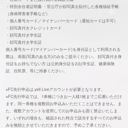
・特別永住者証明書 ・官公庁が顔写真を貼付した各種福祉⼿帳
（⾝体障害者⼿帳など）
・個⼈番号カード／マイナンバーカード（通知カードは不可）
・顔写真付きクレジットカード
・顔写真付き学⽣証
・顔写真付き学⽣証
個⼈番号カード(マイナンバーカード)を⾝分証として利⽤される
際は、表⾯(写真のある⽅)のみをご提⽰ください。 顔写真付き身
分証をお持ちでない方 は公的身分証を2点(学生証、健康保険
証、住⺠票、等)ご持参ください。
※FC先⾏申込は.yell Liveアカウントが必要となります。
※FC先行申込では、1券種につきお⼀⼈様1枚までご応募いただけ
ます。同⼀券種を複数回お申込みいただくことはできません。ま
た、複数アカウントを使⽤してのお申込みも固く禁⽌いたしま
す。いずれの場合も、確認された時点で該当するすべてのお申込
みを無効とさせていただきますので、予めご了承ください。