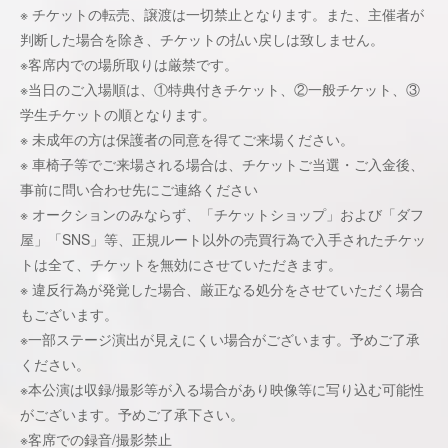
※ チケットの転売、譲渡は⼀切禁⽌となります。また、主催者が
判断した場合を除き、チケットの払い戻しは致しません。
※客席内での場所取りは厳禁です。
※当日のご入場順は、①特典付きチケット、②一般チケット、③
学生チケットの順となります。
※ 未成年の⽅は保護者の同意を得てご来場ください。
※ ⾞椅⼦等でご来場される場合は、チケットご当選・ご⼊⾦後、
事前に問い合わせ先にご連絡ください
※ オークションのみならず、「チケットショップ」および「ダフ
屋」「SNS」等、正規ルート以外の売買⾏為で⼊⼿されたチケッ
トは全て、チケットを無効にさせていただきます。
※ 違反⾏為が発覚した場合、厳正なる処分をさせていただく場合
もございます。
※⼀部ステージ演出が⾒えにくい場合がございます。予めご了承
ください。
※本公演は収録/撮影等が⼊る場合があり映像等に写り込む可能性
がございます。予めご了承下さい。
※客席での録⾳/撮影禁⽌