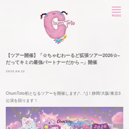
【ツアー開催】「☆ちゃむわーるど拡張ツアー2026☆–
だってキミの最強パートナーだから –」開催
2026.04.22
ChumToto初となるツアーを開催します₍^. .^₎⟆！静岡/大阪/東京3
公演を回ります！