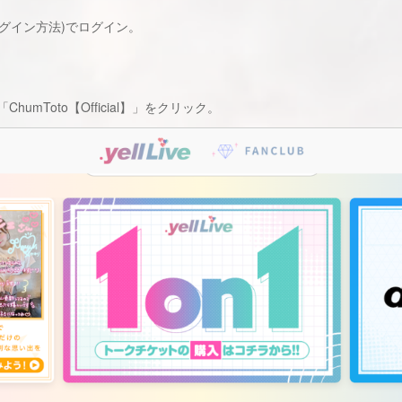
じログイン方法)でログイン。
mToto【Official】」をクリック。