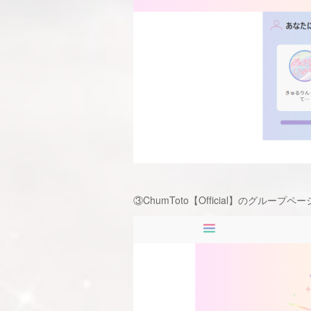
③ChumToto【Official】のグ