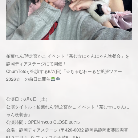
柏葉れん/詩之宮かこ イベント「茶む☆にゃんにゃん晩餐会」を
静岡ディアステージにて開催！
ChumTotoが出演する6/7(日)「☆ちゃむわーるど拡張ツアー
2026☆」の前日に開催
公演日：6月6日（土）
公演タイトル：柏葉れん/詩之宮かこ イベント「茶む☆にゃんに
ゃん晩餐会」
公演時間：OPEN 19:00 CLOSE 20:15
会場：静岡ディアステージ (〒420-0032 静岡県静岡市葵区両替
町２丁目４−９ フィエスタ両替町 ３F)