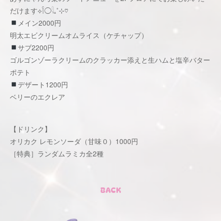
だけます⟡𓌉◯𓇋₊˚⊹♡
メイン2000円
明太エビクリームオムライス（ケチャップ）
サブ2200円
ゴルゴンゾーラクリームのクラッカー添えと生ハムと塩辛バター
ポテト
デザート1200円
ベリーのエクレア
【ドリンク】
オリカク レモンソーダ（甘味０）1000円
［特典］ランダムラミカ全2種
BACK