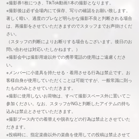
※撮影券1枚につき、TikTok動画1本の撮影となります。
※撮影後は必ず会場内にて保存、写りの確認をお願い致します。
著しく暗い、過度のブレなど明らかな撮影不良と判断される場合
は、再撮影をさせていただきますのでスタッフまでお声掛けくだ
さい。
（スタッフの判断によりお断りする場合もございます。後日のお
問い合わせは対応いたしかねます。）
※撮影会中は撮影用途以外での携帯電話の使用はご遠慮くださ
い。
※メンバーに小道具を持たせる・着用させる行為は禁止です。お
客様自身が使用していただくことは可能ですが、一般常識に則っ
たもののみとさせていただきます。
※撮影に使用しないお荷物は、すべて撮影スペース外に置いてご
参加ください。なお、スタッフがNGと判断したアイテムの持ち
込みは禁止とさせていただきます。
※撮影ブース内での着替えや脱衣などの行為は禁止とさせていた
だきます。
※投稿時に、指定楽曲以外の楽曲を使用しての投稿は禁止させて