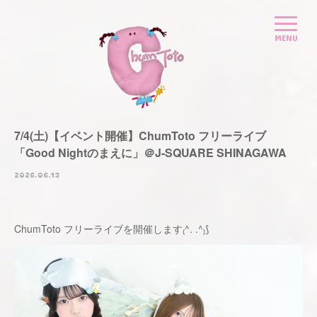
7/4(土)【イベント開催】ChumToto フリーライブ
「Good Nightのまえに」＠J‐SQUARE SHINAGAWA
2026.06.13
ChumToto フリーライブを開催します₍^. .^₎⟆