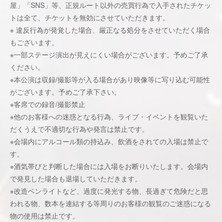
屋」「SNS」等、正規ルート以外の売買⾏為で⼊⼿されたチケッ
トは全て、チケットを無効にさせていただきます。
※ 違反⾏為が発覚した場合、厳正なる処分をさせていただく場合
もございます。
※⼀部ステージ演出が⾒えにくい場合がございます。予めご了承
ください。
※本公演は収録/撮影等が⼊る場合があり映像等に写り込む可能性
がございます。予めご了承下さい。
※客席での録⾳/撮影禁⽌
※他のお客様への迷惑となる⾏為、ライブ・イベントを観覧いた
だくうえで不適切な⾏為や発⾔は禁⽌です。
※会場内にアルコール類の持込み、飲酒をされての⼊場は禁⽌で
す。
※酒気帯びと判断した場合には⼊場をお断りいたします。会場内
で発⾒した場合も退場していただきます。
※改造ペンライトなど、過度に発光する物、⻑過ぎて危険だと思
われる物、数本を連結する等周りのお客様の観覧のご迷惑になる
物の使⽤は禁⽌です。