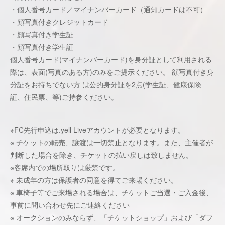
・個⼈番号カード／マイナンバーカード（通知カードは不可）
・顔写真付きクレジットカード
・顔写真付き学⽣証
・顔写真付き学⽣証
個⼈番号カード(マイナンバーカード)を⾝分証として利⽤される
際は、表⾯(写真のある⽅)のみをご提⽰ください。 顔写真付き身
分証をお持ちでない方 は公的身分証を2点(学生証、健康保険
証、住⺠票、等)ご持参ください。
※FC先⾏申込は.yell Liveアカウントが必要となります。
※ チケットの転売、譲渡は⼀切禁⽌となります。また、主催者が
判断した場合を除き、チケットの払い戻しは致しません。
※客席内での場所取りは厳禁です。
※ 未成年の⽅は保護者の同意を得てご来場ください。
※ ⾞椅⼦等でご来場される場合は、チケットご当選・ご⼊⾦後、
事前に問い合わせ先にご連絡ください
※ オークションのみならず、「チケットショップ」および「ダフ