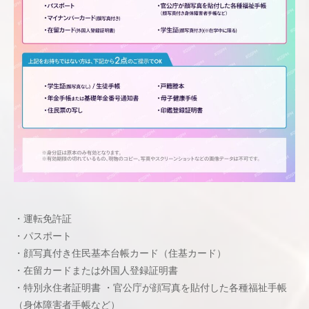
・運転免許証
・パスポート
・顔写真付き住⺠基本台帳カード（住基カード）
・在留カードまたは外国⼈登録証明書
・特別永住者証明書 ・官公庁が顔写真を貼付した各種福祉⼿帳
（⾝体障害者⼿帳など）