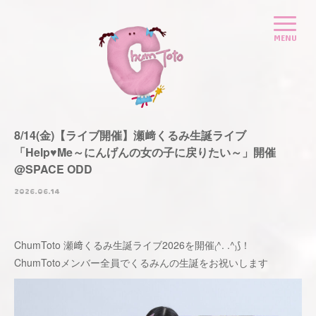
8/14(金)【ライブ開催】瀬﨑くるみ生誕ライブ
「Help♥Me～にんげんの女の子に戻りたい～」開催
@SPACE ODD
2026.06.14
ChumToto 瀬﨑くるみ生誕ライブ2026を開催₍^. .^₎⟆！
ChumTotoメンバー全員でくるみんの生誕をお祝いします