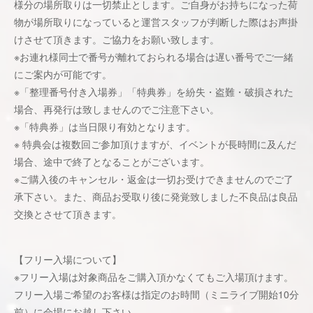
様分の場所取りは一切禁止とします。ご自身がお持ちになった荷
物が場所取りになっていると運営スタッフが判断した際はお声掛
けさせて頂きます。ご協力をお願い致します。
※お連れ様同士で番号が離れておられる場合は遅い番号でご一緒
にご案内が可能です。
※「整理番号付き入場券」「特典券」を紛失・盗難・破損された
場合、再発行は致しませんのでご注意下さい。
※「特典券」は当日限り有効となります。
※ 特典会は複数回ご参加頂けますが、イベントが長時間に及んだ
場合、途中で終了となることがございます。
※ご購入後のキャンセル・返金は一切お受けできませんのでご了
承下さい。また、商品お受取り後に発覚致しました不良品は良品
交換とさせて頂きます。
【フリー入場について】
※フリー入場は対象商品をご購入頂かなくてもご入場頂けます。
フリー入場ご希望のお客様は指定のお時間（ミニライブ開始10分
前）に会場にお越し下さい。