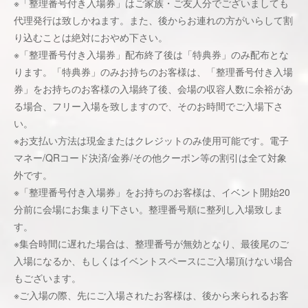
※「整理番号付き入場券」はご家族・ご友人分でございましても
代理発行は致しかねます。また、後からお連れの方がいらして割
り込むことは絶対におやめ下さい。
※「整理番号付き入場券」配布終了後は「特典券」のみ配布とな
ります。「特典券」のみお持ちのお客様は、「整理番号付き入場
券」をお持ちのお客様の入場終了後、会場の収容人数に余裕があ
る場合、フリー入場を致しますので、そのお時間でご入場下さ
い。
※お支払い方法は現金またはクレジットのみ使用可能です。電子
マネー/QRコード決済/金券/その他クーポン等の割引は全て対象
外です。
※「整理番号付き入場券」をお持ちのお客様は、イベント開始20
分前に会場にお集まり下さい。整理番号順に整列し入場致しま
す。
※集合時間に遅れた場合は、整理番号が無効となり、最後尾のご
入場になるか、もしくはイベントスペースにご入場頂けない場合
もございます。
※ご入場の際、先にご入場されたお客様は、後から来られるお客