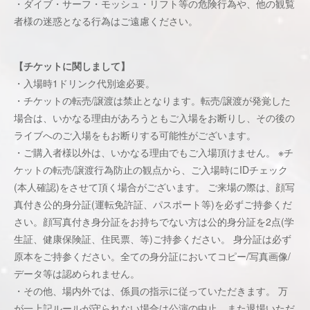
・ダイブ・サーフ・モッシュ・リフト等の危険行為や、他の観覧
者様の迷惑となる行為はご遠慮ください。
【チケットに関しまして】
・入場時1ドリンク代別途必要。
・チケットの転売/譲渡は禁止となります。転売/譲渡が発覚した
場合は、いかなる理由があろうともご入場をお断りし、その後の
ライブへのご入場をもお断りする可能性がございます。
・ご購入者様以外は、いかなる理由でもご入場頂けません。 ※チ
ケットの転売/譲渡行為防止の観点から、ご入場時にIDチェック
(本人確認)をさせて頂く場合がございます。 ご来場の際は、顔写
真付き公的身分証(運転免許証、パスポート等)を必ずご持参くだ
さい。顔写真付き身分証をお持ちでない方は公的身分証を2点(学
生証、健康保険証、住⺠票、等)ご持参ください。 身分証は必ず
原本をご持参ください。全ての身分証においてコピー/写真画像/
データ等は認められません。
・その他、場内外では、係員の指示に従っていただきます。 万
が一上記ルールが守られない場合は公演の中止、また退場いただ