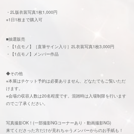
・2L版衣装写真1枚1,000円
※1日1枚まで購入可
■抽選販売
・【1点モノ】［直筆サイン入り］2L衣装写真1枚3,000円
・【1点モノ】メンバー作品
◆その他
※本展はチケット予約は必要ありません、どなたでもご覧いただ
けます。
※会場の収容人数は20名程度です。混雑時は入場制限を行います
のでご了承ください。
写真撮影OK！(一部撮影NGコーナーあり・動画撮影NG)
来てくださった方だけが見れちゃうメンバーからのお手紙も！