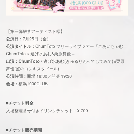
【第三弾解禁アーティスト様】
公演日：
7月25日（金）
公演タイトル：
ChumToto フリーライブツアー『ごあいちゃむ –
ChumToto × 逃げ水あむ&栗原舞優 –
出演：ChumToto
/ 逃げ水あむ(きゅるりんってしてみて)&栗原
舞優(虹のコンキスタドール)
公演時間：
開場 18:30／開演 19:30
会場：
横浜1000CLUB
■チケット料金
入場整理番号付きドリンクチケット：¥ 700
■チケット販売期間