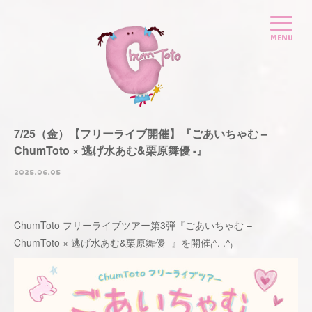
7/25（金）【フリーライブ開催】『ごあいちゃむ –
ChumToto × 逃げ水あむ&栗原舞優 -』
2025.06.05
ChumToto フリーライブツアー第3弾『ごあいちゃむ –
ChumToto × 逃げ水あむ&栗原舞優 -』を開催₍^. .^₎