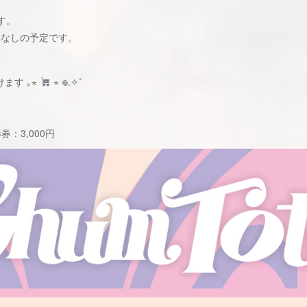
す。
回はなしの予定です。
ます ｡⋆
⋆ 𖦹.✧˚
：3,000円