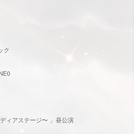
ック
NE0
熱の☆ディアステージ〜 」昼公演