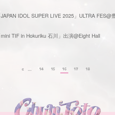
N IDOL SUPER LIVE 2025」ULTRA FES@
TIF in Hokuriku 石川」出演@Eight Hall
14
15
16
17
18
«
...