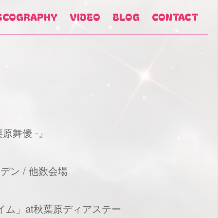
SCOGRAPHY
VIDEO
BLOG
CONTACT
栗原舞優 -』
デン / 他数会場
タイム」at秋葉原ディアステー