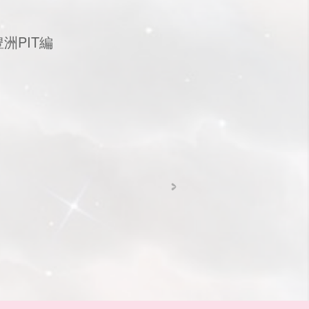
豊洲PIT編
>