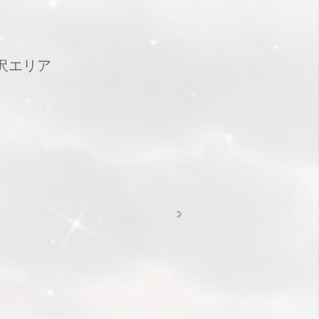
下北沢エリア
>