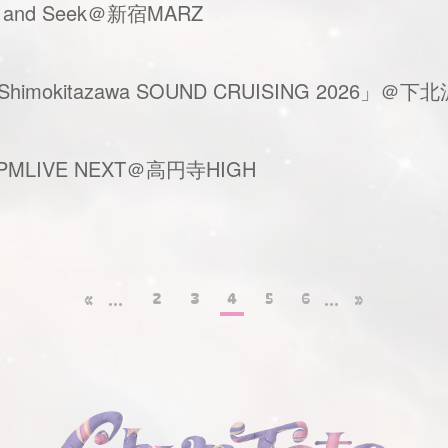
 and Seek＠新宿MARZ
imokitazawa SOUND CRUISING 2026」＠
MLIVE NEXT＠高円寺HIGH
2
3
4
5
6
«
...
...
»