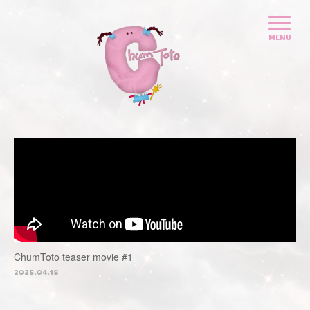
ChumToto teaser movie #1
2025.04.18