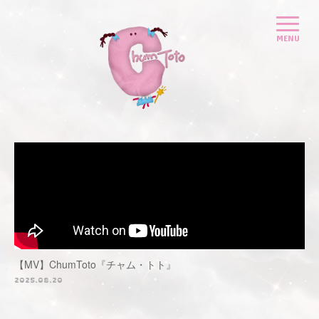
【MV】ChumToto『チャム・トト』
2025.08.20